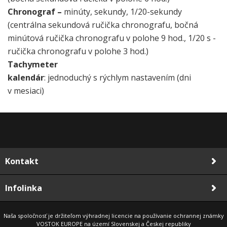
Chronograf –
minúty, sekundy, 1/20-sekundy
(centrálna sekundová ručička chronografu, bočná
minútová ručička chronografu v polohe 9 hod., 1/20 s -
ručička chronografu v polohe 3 hod.)
Tachymeter
kalendár
: jednoduchý s rýchlym nastavením (dni
v mesiaci)
Kontakt
Infolinka
Naša spoločnosť je držiteľom výhradnej licencie na používanie ochrannej známky
VOSTOK EUROPE na území Slovenskej a Českej republiky