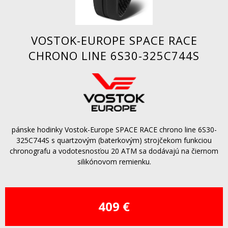
VOSTOK-EUROPE SPACE RACE
CHRONO LINE 6S30-325C744S
pánske hodinky Vostok-Europe SPACE RACE chrono line 6S30-
325C744S s quartzovým (baterkovým) strojčekom funkciou
chronografu a vodotesnosťou 20 ATM sa dodávajú na čiernom
silikónovom remienku.
409 €