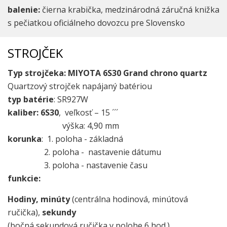
balenie:
čierna krabička, medzinárodná záručná knižka
s pečiatkou oficiálneho dovozcu pre Slovensko
STROJČEK
Typ strojčeka: MIYOTA 6S30 Grand chrono quartz
Quartzový strojček napájaný batériou
typ batérie
: SR927W
kaliber:
6S30
, veľkosť – 15 ´´´
výška: 4,90 mm
korunka
: 1. poloha - základná
2. poloha - nastavenie dátumu
3. poloha - nastavenie času
funkcie:
Hodiny, minúty
(centrálna hodinová, minútová
ručička),
sekundy
(bočná sekundová ručička v polohe 6 hod.)