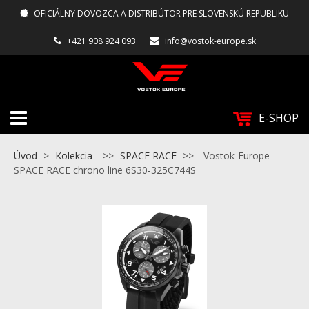
OFICIÁLNY DOVOZCA A DISTRIBÚTOR PRE SLOVENSKÚ REPUBLIKU
+421 908 924 093
info@vostok-europe.sk
E-SHOP
Úvod
>
Kolekcia
>>
SPACE RACE
>>
Vostok-Europe
SPACE RACE chrono line 6S30-325C744S