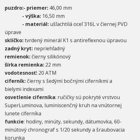
puzdro:- priemer:
46,00 mm
- výška:
16,50 mm
- materiál:
ušľachtilá oceľ 316L v čiernej PVD
úprave
sklíčko:
tvrdený minerál K1 s antireflexnou úpravou
zadný kryt:
nepriehľadný
remienok:
čierny silikónový
šírka remienka:
22 mm
vodotesnosť:
20 ATM
ciferník:
čierny s šedými bočnými ciferníkmi a
bielymi indexami
osvetlenie ciferníka
: ručičky sú pokryté vrstvou
SuperLuminova, luminiscenčný kruh na vnútornej
lunete ciferníka
funkcie
: hodiny, minúty, sekundy, dátumovka, 60-
minútový chronograf s 1/20 sekundy a šraubovacia
korunka