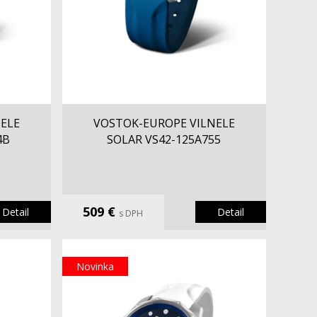
ELE
VOSTOK-EUROPE VILNELE
4B
SOLAR VS42-125A755
509 €
Detail
Detail
s DPH
Novinka