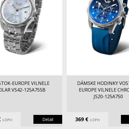
STOK-EUROPE VILNELE
DÁMSKE HODINKY VOS
OLAR VS42-125A755B
EUROPE VILNELE CH
JS20-125A750
€
369 €
Detail
s DPH
s DPH