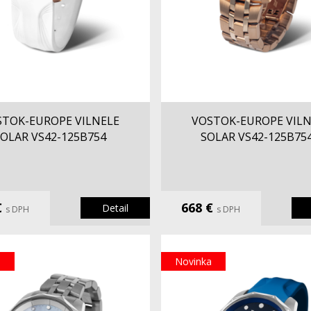
STOK-EUROPE VILNELE
VOSTOK-EUROPE VILN
OLAR VS42-125B754
SOLAR VS42-125B75
€
668 €
Detail
s DPH
s DPH
a
Novinka