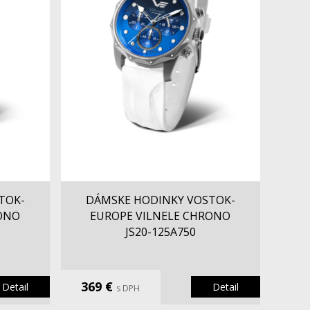
TOK-
DÁMSKE HODINKY VOSTOK-
RONO
EUROPE VILNELE CHRONO
JS20-125A750
369 €
Detail
Detail
s DPH