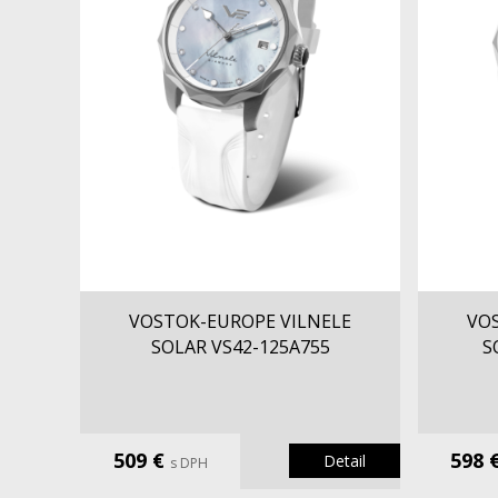
VOSTOK-EUROPE VILNELE
VO
SOLAR VS42-125A755
S
509 €
598 
Detail
s DPH