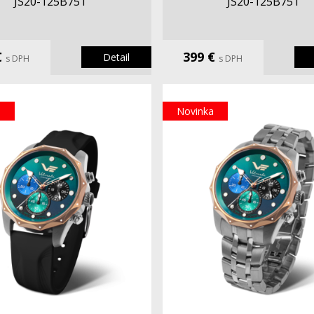
JS20-125B751
JS20-125B751
€
399 €
Detail
s DPH
s DPH
a
Novinka