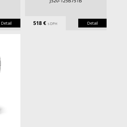
JS20-125B751B
518 €
Detail
Detail
s DPH