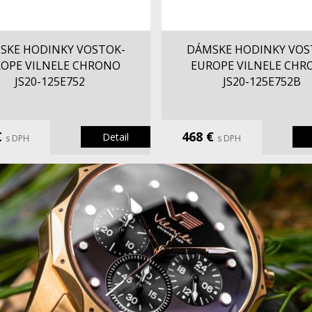
SKE HODINKY VOSTOK-
DÁMSKE HODINKY VOS
OPE VILNELE CHRONO
EUROPE VILNELE CH
JS20-125E752
JS20-125E752B
€
468 €
Detail
s DPH
s DPH