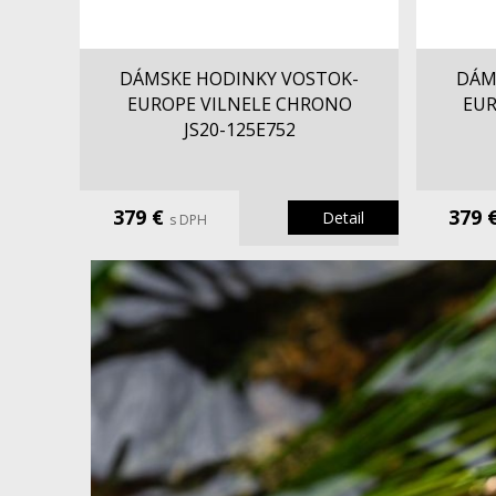
DÁMSKE HODINKY VOSTOK-
DÁM
EUROPE VILNELE CHRONO
EUR
JS20-125E752
379 €
379 
Detail
s DPH