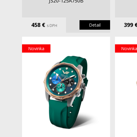
JS20-125A750B
458 €
399 
Detail
s DPH
Novinka
Novink