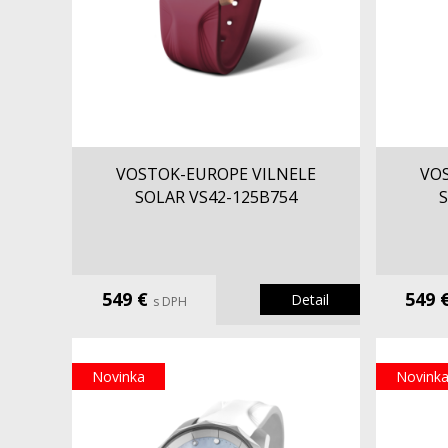
VOSTOK-EUROPE VILNELE
VO
SOLAR VS42-125B754
S
549 €
549 
Detail
s DPH
Novinka
Novink