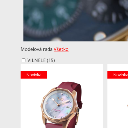
Modelová rada
Všetko
VILNELE
(15)
Novinka
Novink