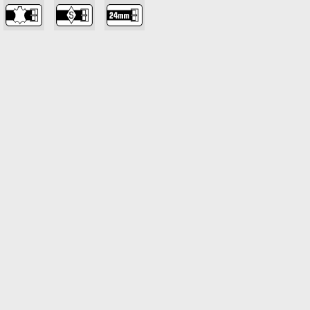
,
,
,