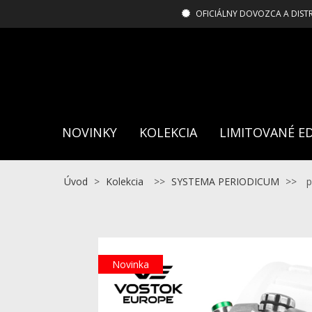
OFICIÁLNY DOVOZCA A DIST
NOVINKY
KOLEKCIA
LIMITOVANÉ ED
Úvod
>
Kolekcia
>>
SYSTEMA PERIODICUM
>>
p
Novinka