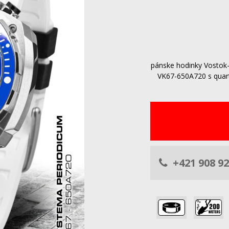
pánske hodinky Vosto
VK67-650A720 s quar
+421 908 92
,
,