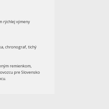
m rýchlej výmeny
a, chronograf, tichý
ženým remienkom,
dovozcu pre Slovensko
bcu.