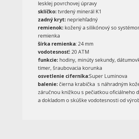
lesklej povrchovej úpravy
sklíčko:
tvrdený minerál K1
zadný kryt:
nepriehľadný
remienok:
kožený a silikónový so systémo
remienka
šírka remienka
: 24 mm
vodotesnosť:
20 ATM
funkcie:
hodiny, minúty sekundy, dátumovk
timer, šraubovacia korunka
osvetlenie ciferníka
:Super Luminova
balenie:
čierna krabička s náhradným ko
záručnou knižkou s pečiatkou oficiálneho 
a dokladom o skúške vodotesnosti od výro