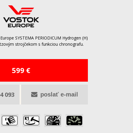
k-Europe SYSTEMA PERIODICUM Hydrogen (H)
tzovým strojčekom s funkciou chronografu.
599 €
4 093
poslať e-mail
,
,
,
,