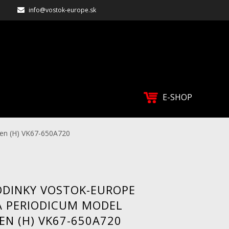
info@vostok-europe.sk
E-SHOP
en (H) VK67-650A720
ODINKY VOSTOK-EUROPE
A PERIODICUM MODEL
N (H) VK67-650A720