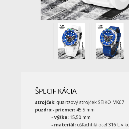
ŠPECIFIKÁCIA
strojček
: quartzový strojček SEIKO VK67
puzdro:- priemer:
45,5 mm
- výška:
15,50 mm
- materiál:
ušľachtilá oceľ 316 L v 