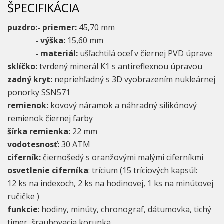
ŠPECIFIKÁCIA
puzdro:- priemer:
45,70 mm
- výška:
15,60 mm
- materiál:
ušľachtilá oceľ v čiernej PVD úprave
sklíčko:
tvrdený minerál K1 s antireflexnou úpravou
zadný kryt:
nepriehľadný s 3D vyobrazením nukleárnej
ponorky SSN571
remienok:
kovový náramok a náhradný silikónový
remienok čiernej farby
šírka remienka:
22 mm
vodotesnosť:
30 ATM
ciferník:
čiernošedý s oranžovými malými ciferníkmi
osvetlenie ciferníka
: trícium (15 tríciových kapsúl:
12 ks na indexoch, 2 ks na hodinovej, 1 ks na minútovej
ručičke )
funkcie
: hodiny, minúty, chronograf, dátumovka, tichý
timer, šraubovacia korunka