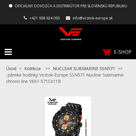
OFICIÁLNY DOVOZCA A DISTRIBÚTOR PRE SLOVENSKÚ REPUBLIKU
+421 908 924 093
info@vostok-europe.sk
E-SHOP
Úvod
>
Kolekcia
>>
NUCLEAR SUBMARINE SSN571
>>
pánske hodinky Vostok-Europe SSN571 Nuclear Submarine
chrono line VK61-571C611B