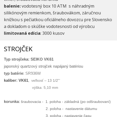
balenie:
vodotesný box 10 ATM s náhradným
silikónovým remienkom, šraubovákom, záručnou
knižkou s pečiatkou oficiálneho dovozcu pre Slovensko
a dokladom o skúške vodotesnosti od výrobcu
limitovaná edícia
: 3000 kusov
STROJČEK
Typ strojčeka: SEIKO VK61
japonský quartzový strojček napájaný batériou
typ batérie
:
SR936W
kaliber:
VK61
,
veľkosť –
13 1/2”’
výška: 5,10 mm
korunka
:
šraubovacia - 1. poloha - základná (po odšraubovaní)
2. poloha - nastavenie dátumu
3. poloha - nastavenie času