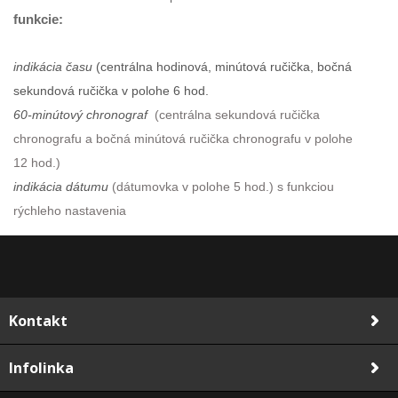
funkcie:
indikácia času
(centrálna hodinová, minútová ručička, bočná
sekundová ručička v polohe 6 hod.
60-minútový chronograf
(centrálna sekundová ručička
chronografu a bočná minútová ručička chronografu v polohe
12 hod.)
indikácia dátumu
(dátumovka v polohe 5 hod.) s funkciou
rýchleho nastavenia
Kontakt
Infolinka