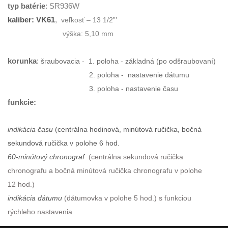
typ batérie
:
SR936W
kaliber:
VK61
,
veľkosť –
13 1/2”’
výška: 5,10 mm
korunka
:
šraubovacia - 1. poloha - základná (po odšraubovaní)
2. poloha - nastavenie dátumu
3. poloha - nastavenie času
funkcie:
indikácia času
(centrálna hodinová, minútová ručička, bočná
sekundová ručička v polohe 6 hod.
60-minútový chronograf
(centrálna sekundová ručička
chronografu a bočná minútová ručička chronografu v polohe
12 hod.)
indikácia dátumu
(dátumovka v polohe 5 hod.) s funkciou
rýchleho nastavenia