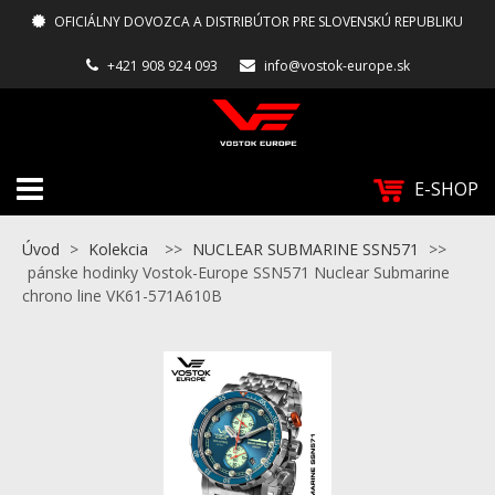
OFICIÁLNY DOVOZCA A DISTRIBÚTOR PRE SLOVENSKÚ REPUBLIKU
+421 908 924 093
info@vostok-europe.sk
E-SHOP
Úvod
>
Kolekcia
>>
NUCLEAR SUBMARINE SSN571
>>
pánske hodinky Vostok-Europe SSN571 Nuclear Submarine
chrono line VK61-571A610B