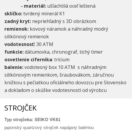
- materiál:
ušľachtilá oceľ leštená
sklíčko:
tvrdený minerál K1
zadný kryt:
nepriehľadný s 3D obrázkom
remienok:
kovový náramok a náhradný modrý
silikónový remienok
vodotesnosť:
30 ATM
funkcie:
dátumovka,
chronograf, tichý timer
osvetlenie ciferníka
: trícium
balenie:
vodotesný box 10 ATM s náhradným
silikónovým remienkom, šraubovákom, záručnou
knižkou s pečiatkou oficiálneho dovozcu pre Slovensko
a dokladom o skúške vodotesnosti od výrobcu
STROJČEK
Typ strojčeka: SEIKO VK61
japonský quartzový strojček napájaný batériou