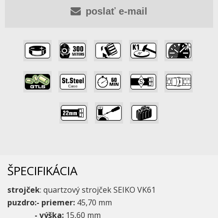
poslať e-mail
,
,
,
,
,
,
,
,
,
,
,
,
ŠPECIFIKÁCIA
strojček
: quartzový strojček SEIKO VK61
puzdro:- priemer:
45,70 mm
- výška:
15,60 mm