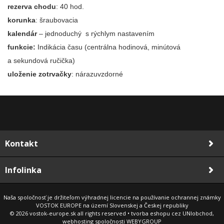
rezerva chodu
: 40 hod.
korunka
: šraubovacia
kalendár
– jednoduchý s rýchlym nastavením
funkcie:
Indikácia času (centrálna hodinová, minútová
a sekundová ručička)
uloženie zotrvačky
: nárazuvzdorné
Kontakt
Infolinka
Naša spoločnosť je držiteľom výhradnej licencie na používanie ochrannej známky
VOSTOK EUROPE na území Slovenskej a Českej republiky
© 2026 vostok-europe.sk all rights reserved • tvorba eshopu cez UNIobchod,
webhosting spoločnosti WEBYGROUP