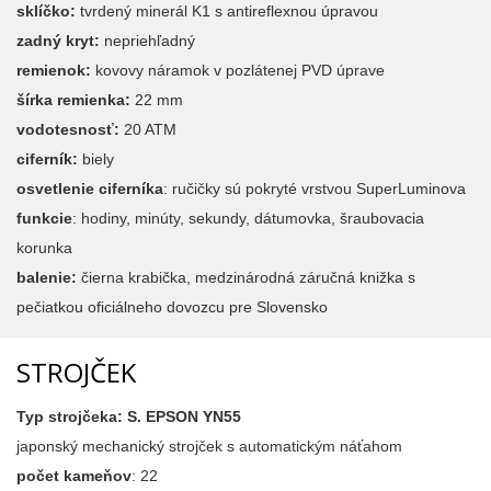
sklíčko:
tvrdený minerál K1 s antireflexnou úpravou
zadný kryt:
nepriehľadný
remienok:
kovovy náramok v pozlátenej PVD úprave
šírka remienka:
22 mm
vodotesnosť:
20 ATM
ciferník:
biely
osvetlenie ciferníka
: ručičky sú pokryté vrstvou SuperLuminova
funkcie
: hodiny, minúty, sekundy, dátumovka, šraubovacia
korunka
balenie:
čierna krabička, medzinárodná záručná knižka s
pečiatkou oficiálneho dovozcu pre Slovensko
STROJČEK
Typ strojčeka: S. EPSON YN55
japonský mechanický strojček s automatickým náťahom
počet kameňov
: 22