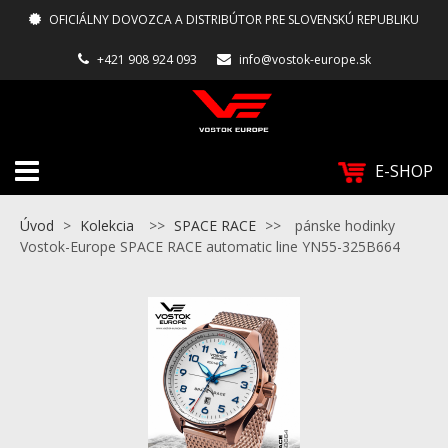
OFICIÁLNY DOVOZCA A DISTRIBÚTOR PRE SLOVENSKÚ REPUBLIKU
+421 908 924 093
info@vostok-europe.sk
E-SHOP
Úvod
>
Kolekcia
>>
SPACE RACE
>>
pánske hodinky
Vostok-Europe SPACE RACE automatic line YN55-325B664