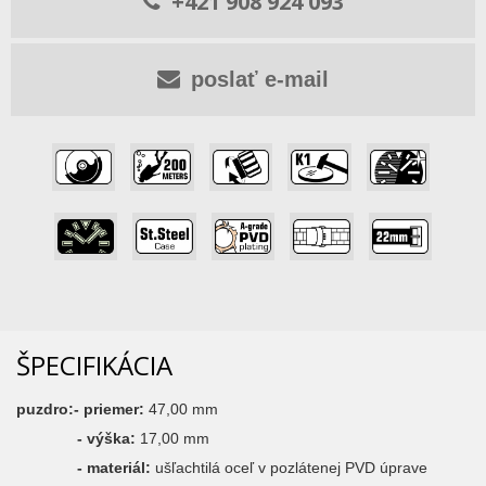
+421 908 924 093
poslať e-mail
,
,
,
,
,
,
,
,
,
ŠPECIFIKÁCIA
puzdro:- priemer:
47,00 mm
- výška:
17,00 mm
- materiál:
ušľachtilá oceľ v pozlátenej PVD úprave