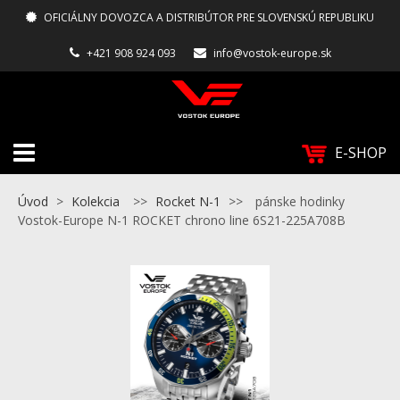
OFICIÁLNY DOVOZCA A DISTRIBÚTOR PRE SLOVENSKÚ REPUBLIKU
+421 908 924 093
info@vostok-europe.sk
E-SHOP
Úvod
>
Kolekcia
>>
Rocket N-1
>>
pánske hodinky
Vostok-Europe N-1 ROCKET chrono line 6S21-225A708B