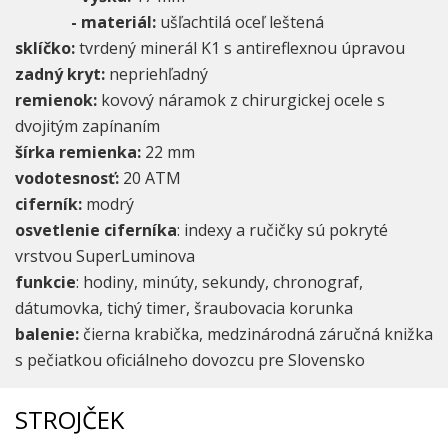
- materiál:
ušľachtilá oceľ leštená
sklíčko:
tvrdený minerál K1 s antireflexnou úpravou
zadný kryt:
nepriehľadný
remienok:
kovový náramok z chirurgickej ocele s
dvojitým zapínaním
šírka remienka:
22 mm
vodotesnosť:
20 ATM
ciferník:
modrý
osvetlenie ciferníka
: indexy a ručičky sú pokryté
vrstvou SuperLuminova
funkcie
: hodiny, minúty, sekundy, chronograf,
dátumovka, tichý timer, šraubovacia korunka
balenie:
čierna krabička, medzinárodná záručná knižka
s pečiatkou oficiálneho dovozcu pre Slovensko
STROJČEK