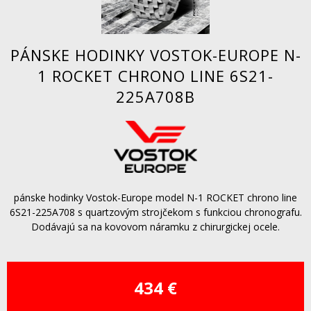
PÁNSKE HODINKY VOSTOK-EUROPE N-
1 ROCKET CHRONO LINE 6S21-
225A708B
pánske hodinky Vostok-Europe model N-1 ROCKET chrono line
6S21-225A708 s quartzovým strojčekom s funkciou chronografu.
Dodávajú sa na kovovom náramku z chirurgickej ocele.
434 €