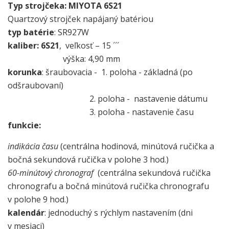
Typ strojčeka: MIYOTA 6S21
Quartzový strojček napájaný batériou
typ batérie
: SR927W
kaliber:
6S21
, veľkosť – 15 ´´´
výška: 4,90 mm
korunka
: šraubovacia - 1. poloha - základná (po
odšraubovaní)
2. poloha - nastavenie dátumu
3. poloha - nastavenie času
funkcie:
indikácia času
(centrálna hodinová, minútová ručička a
bočná sekundová ručička v polohe 3 hod.)
60-minútový chronograf
(centrálna sekundová ručička
chronografu a bočná minútová ručička chronografu
v polohe 9 hod.)
kalendár
: jednoduchý s rýchlym nastavením (dni
v mesiaci)