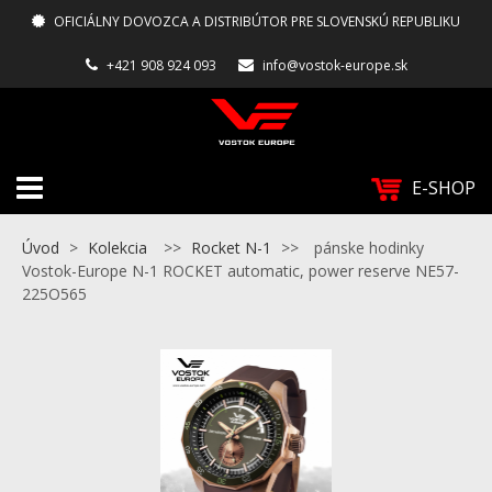
OFICIÁLNY DOVOZCA A DISTRIBÚTOR PRE SLOVENSKÚ REPUBLIKU
+421 908 924 093
info@vostok-europe.sk
E-SHOP
Úvod
>
Kolekcia
>>
Rocket N-1
>>
pánske hodinky
Vostok-Europe N-1 ROCKET automatic, power reserve NE57-
225O565