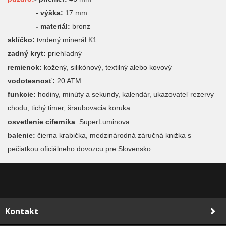
- výška:
17 mm
- materiál:
bronz
sklíčko:
tvrdený minerál K1
zadný kryt:
priehľadný
remienok:
kožený, silikónový, textilný alebo kovový
vodotesnosť:
20 ATM
funkcie:
hodiny, minúty a sekundy, kalendár, ukazovateľ rezervy
chodu, tichý timer, šraubovacia koruka
osvetlenie ciferníka
: SuperLuminova
balenie:
čierna krabička, medzinárodná záručná knižka s
pečiatkou oficiálneho dovozcu pre Slovensko
Kontakt