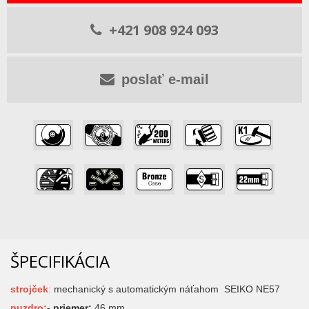
+421 908 924 093
poslať e-mail
,
,
,
,
,
,
,
,
,
ŠPECIFIKÁCIA
strojček
:
mechanický s automatickým náťahom SEIKO NE57
puzdro:
- priemer:
46 mm