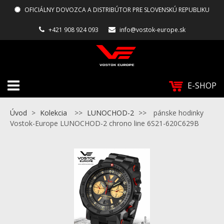
OFICIÁLNY DOVOZCA A DISTRIBÚTOR PRE SLOVENSKÚ REPUBLIKU
+421 908 924 093
info@vostok-europe.sk
E-SHOP
Úvod
>
Kolekcia
>>
LUNOCHOD-2
>>
pánske hodinky
Vostok-Europe LUNOCHOD-2 chrono line 6S21-620C629B