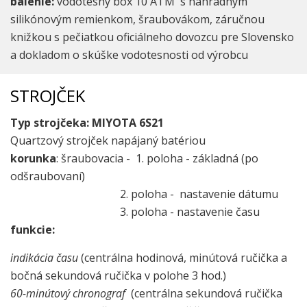
balenie:
vodotesný box 10 ATM s náhradným
silikónovým remienkom, šraubovákom, záručnou
knižkou s pečiatkou oficiálneho dovozcu pre Slovensko
a dokladom o skúške vodotesnosti od výrobcu
STROJČEK
Typ strojčeka: MIYOTA 6S21
Quartzový strojček napájaný batériou
korunka
: šraubovacia - 1. poloha - základná (po
odšraubovaní)
2. poloha - nastavenie dátumu
3. poloha - nastavenie času
funkcie:
indikácia času
(centrálna hodinová, minútová ručička a
bočná sekundová ručička v polohe 3 hod.)
60-minútový chronograf
(centrálna sekundová ručička