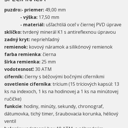
puzdro:- priemer:
49,00 mm
- výška:
17,50 mm
- materiál:
ušľachtilá oceľ v čiernej PVD úprave
sklíčko:
tvrdený minerál K1 s antireflexnou úpravou
zadný kryt:
nepriehľadný
remienok:
kovový náramok a silikónový remienok
farba remienka
: čierna
šírka remienka:
25 mm
vodotesnosť:
30 ATM
ciferník:
čierny s béžovými bočnými ciferníkmi
osvetlenie ciferníka
: trícium (15 tríciových kapsúl: 13
ks na indexoch, 1 ks na hodinovej a 1 ks na minútovej
ručičke)
funkcie
: hodiny, minúty, sekundy, chronograf,
dátumovka, tichý timer, šraubovacia korunka, héliový
ventil