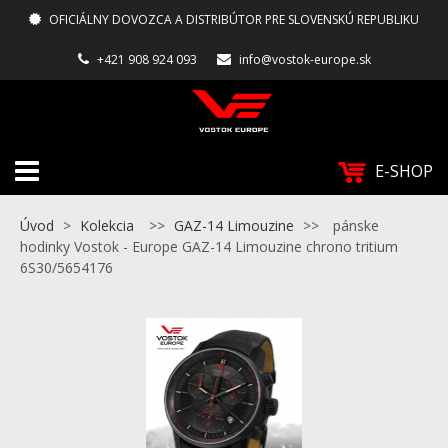
OFICIÁLNY DOVOZCA A DISTRIBÚTOR PRE SLOVENSKÚ REPUBLIKU
+421 908 924 093
info@vostok-europe.sk
E-SHOP
Úvod
>
Kolekcia
>>
GAZ-14 Limouzine
>>
pánske
hodinky Vostok - Europe GAZ-14 Limouzine chrono tritium
6S30/5654176