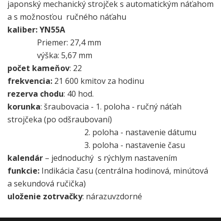
japonský mechanický strojček s automatickým náťahom
a s možnosťou ručného náťahu
kaliber:
YN55A
Priemer: 27,4 mm
výška: 5,67 mm
počet kameňov
: 22
frekvencia:
21 600 kmitov za hodinu
rezerva chodu
: 40 hod.
korunka
: šraubovacia - 1. poloha - ručný náťah
strojčeka (po odšraubovaní)
2. poloha - nastavenie dátumu
3. poloha - nastavenie času
kalendár
– jednoduchý s rýchlym nastavením
funkcie:
Indikácia času (centrálna hodinová, minútová
a sekundová ručička)
uloženie zotrvačky
: nárazuvzdorné