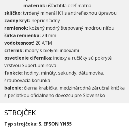
- materiál:
ušľachtilá oceľ matná
sklíčko:
tvrdený minerál K1 s antireflexnou úpravou
zadný kryt:
nepriehľadný
remienok:
kožený modrý štepovaný modrou niťou
šírka remienka:
24 mm
vodotesnosť:
20 ATM
ciferník:
modrý s bielymi indexami
osvetlenie ciferníka
: indexy a ručičky sú pokryté
vrstvou SuperLuminova
funkcie
: hodiny, minúty, sekundy, dátumovka,
šraubovacia korunka
balenie:
čierna krabička, medzinárodná záručná knižka
s pečiatkou oficiálneho dovozcu pre Slovensko
STROJČEK
Typ strojčeka: S. EPSON YN55