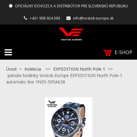
OFICIÁLNY DOVOZCA A DISTRIBÚTOR PRE SLOVENSKÚ REPUBLIKU
+421 908 924 093
info@vostok-europe.sk
E-SHOP
Úvod
>
Kolekcia
>>
EXPEDITION North Pole 1
>>
pánske hodinky Vostok-Europe EXPEDITION North Pole-1
automatic line YN55-595A638