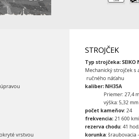
STROJČEK
Typ strojčeka: SEIKO
Mechanický strojček s
ručného náťahu
u úpravou
kaliber:
NH35A
Priemer: 27,4 
výška: 5,32
počet kameňov
: 24
frekvencia:
21 600 kmi
rezerva chodu
: 41 hod
pokryté vrstvou
korunka
: šraubovacia 