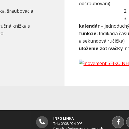
odšraubovaní)
ka, šraubovacia
2. poloha - n
3. poloha - n
ručná knižka s
kalendár
– jednoduchý
ko
funkcie:
Indikácia času
a sekundová ručička)
uloženie zotrvačky
: 
INFO LINKA
Tel.: 0908 924 093
E-mail:
info@vostok-europe.sk