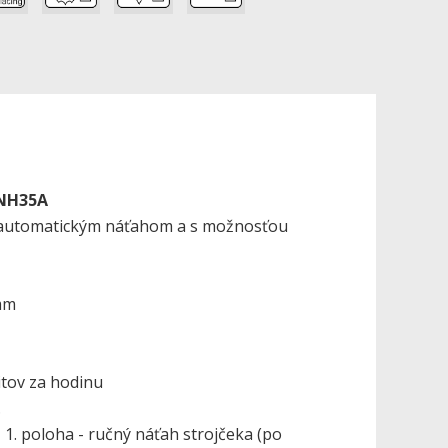
 NH35A
 automatickým náťahom a s možnosťou
mm
 mm
tov za hodinu
.
- 1. poloha - ručný náťah strojčeka (po