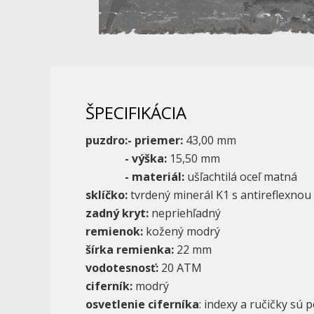
ŠPECIFIKÁCIA
puzdro:- priemer:
43,00 mm
- výška:
15,50 mm
- materiál:
ušľachtilá oceľ matná
sklíčko:
tvrdený minerál K1 s antireflexno
zadný kryt:
nepriehľadný
remienok:
kožený modrý
šírka remienka:
22 mm
vodotesnosť:
20 ATM
ciferník:
modrý
osvetlenie ciferníka
: indexy a ručičky sú 