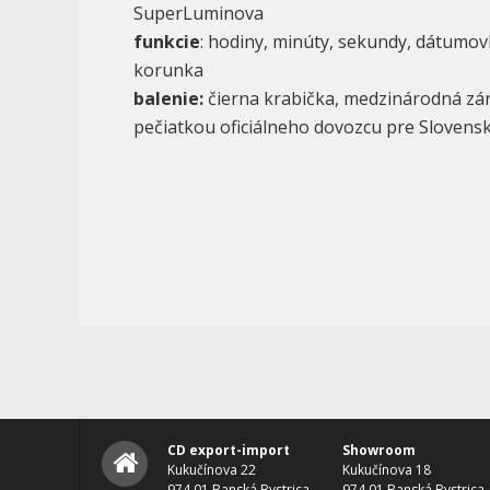
SuperLuminova
funkcie
: hodiny, minúty, sekundy, dátumov
korunka
balenie:
čierna krabička, medzinárodná zá
pečiatkou oficiálneho dovozcu pre Slovens
CD export-import
Showroom
Kukučínova 22
Kukučínova 18
974 01 Banská Bystrica
974 01 Banská Bystrica