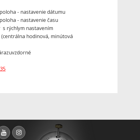
astavenie dátumu
astavenie času
 s rýchlym nastavením
 (centrálna hodinová, minútová
nárazuvzdorné