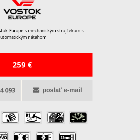
stok-Europe s mechanickým strojčekom s
automatickým náťahom
259 €
4 093
poslať e-mail
,
,
,
,
,
,
,