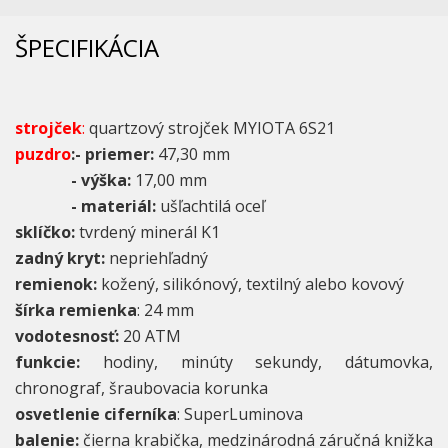
ŠPECIFIKÁCIA
strojček
:
quartzový strojček MYIOTA 6S21
puzdro
:- priemer:
47,30 mm
- výška:
17,00 mm
- materiál:
ušľachtilá oceľ
sklíčko:
tvrdený minerál K1
zadný kryt:
nepriehľadný
remienok:
kožený, silikónový, textilný alebo kovový
šírka remienka
: 24 mm
vodotesnosť:
20 ATM
funkcie:
hodiny, minúty sekundy, dátumovka,
chronograf, šraubovacia korunka
osvetlenie ciferníka
: SuperLuminova
balenie:
čierna krabička, medzinárodná záručná knižka