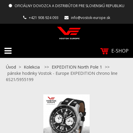
OFICIÁLNY DOVOZCA A DISTRIBÚTOR PRE SLOVENSKÚ REPUBLIKU
+421 908 924 093
info@vostok-europe.sk
E-SHOP
Úvod
>
Kolekcia
>>
EXPEDITION North Pole 1
>>
pánske hodinky Vostok - Europe EXPEDITION chrono line
6S21/5955199