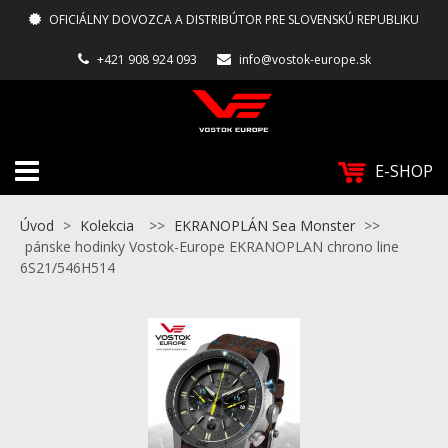
OFICIÁLNY DOVOZCA A DISTRIBÚTOR PRE SLOVENSKÚ REPUBLIKU
+421 908 924 093
info@vostok-europe.sk
E-SHOP
Úvod
>
Kolekcia
>>
EKRANOPLÁN Sea Monster
>>
pánske hodinky Vostok-Europe EKRANOPLAN chrono line
6S21/546H514