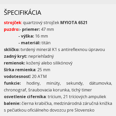
ŠPECIFIKÁCIA
strojček
:
quartzový strojček
MYIOTA 6S21
puzdro
:- priemer:
47 mm
- výška:
16 mm
- materiál:
titán
sklíčko:
tvrdený minerál K1 s antireflexnou úpravou
zadný kryt:
nepriehľadný
remienok:
kožený alebo silikónový
šírka remienka
: 25 mm
vodotesnosť:
20 ATM
funkcie:
hodiny, minúty, sekundy, dátumovka,
chronograf, šraubovacia korunka, tichý timer
osvetlenie ciferníka
: trícium, 21 tríciových ampuliek
balenie:
čierna krabička, medzinárodná záručná knižka
s pečiatkou oficiálneho dovozcu pre Slovensko