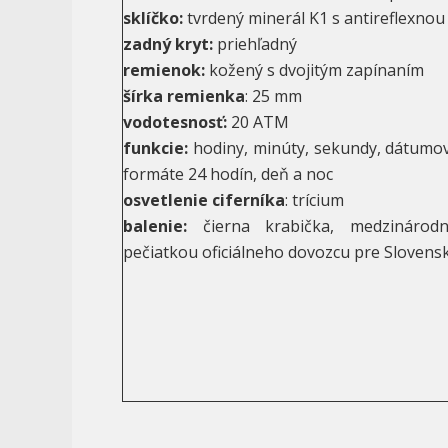
sklíčko:
tvrdený minerál K1 s antireflexno
zadný kryt:
priehľadný
remienok:
kožený s dvojitým zapínaním
šírka remienka
: 25 mm
vodotesnosť:
20 ATM
funkcie:
hodiny, minúty, sekundy, dátumov
formáte 24 hodín, deň a noc
osvetlenie ciferníka
: trícium
balenie:
čierna krabička, medzinárod
pečiatkou oficiálneho dovozcu pre Slovens