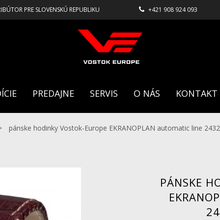
RIBÚTOR PRE SLOVENSKÚ REPUBLIKU
+421 908 924 093
ÍCIE
PREDAJNE
SERVIS
O NÁS
KONTAKT
>
pánske hodinky Vostok-Europe EKRANOPLAN automatic line 2432
PÁNSKE H
EKRANOP
24