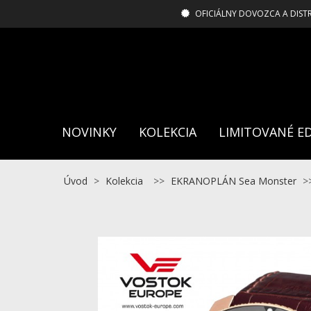
OFICIÁLNY DOVOZCA A DIST
NOVINKY
KOLEKCIA
LIMITOVANÉ ED
Úvod
>
Kolekcia
>>
EKRANOPLÁN Sea Monster
>