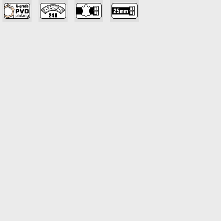
,
,
,
,