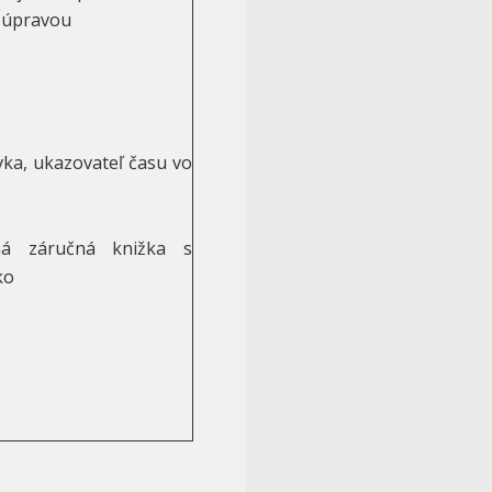
u úpravou
ka, ukazovateľ času vo
ná záručná knižka s
ko