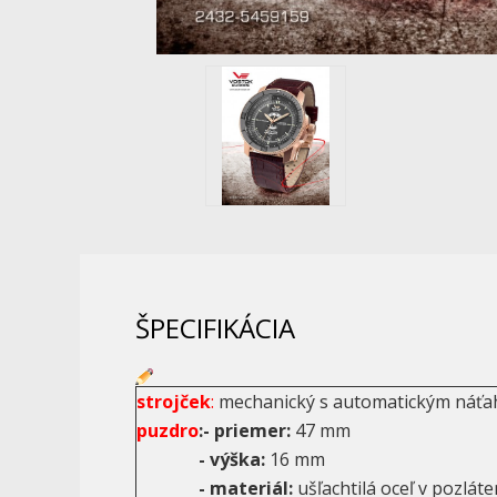
ŠPECIFIKÁCIA
strojček
:
mechanický s automatickým ná
puzdro
:- priemer:
47 mm
- výška:
16 mm
- materiál:
ušľachtilá oceľ v pozlá