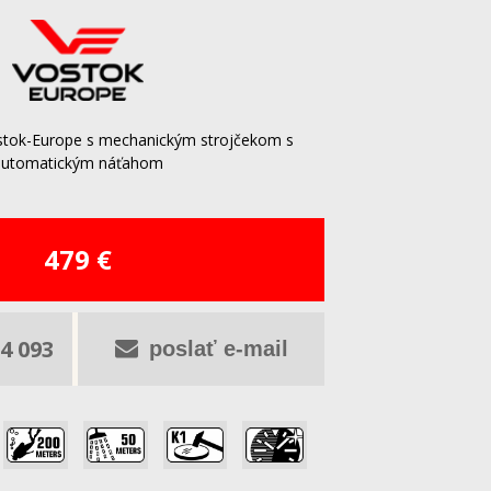
stok-Europe s mechanickým strojčekom s
automatickým náťahom
479 €
4 093
poslať e-mail
,
,
,
,