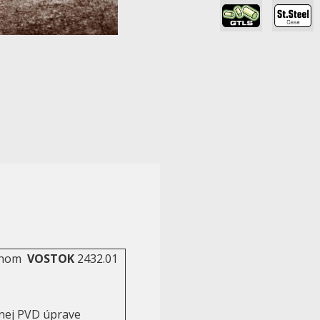
,
ťahom
VOSTOK
2432.01
tenej PVD úprave