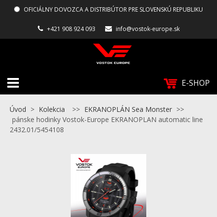
OFICIÁLNY DOVOZCA A DISTRIBÚTOR PRE SLOVENSKÚ REPUBLIKU
+421 908 924 093
info@vostok-europe.sk
E-SHOP
Úvod
>
Kolekcia
>>
EKRANOPLÁN Sea Monster
>>
pánske hodinky Vostok-Europe EKRANOPLAN automatic line
2432.01/5454108