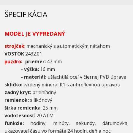
ŠPECIFIKÁCIA
MODEL JE VYPREDANÝ
strojček
:
mechanický s automatickým náťahom
VOSTOK
2432.01
puzdro
:- priemer:
47 mm
- výška:
16 mm
- materiál:
ušľachtilá oceľ v čiernej PVD úprave
sklíčko:
tvrdený minerál K1 s antireflexnou úpravou
zadný kryt:
priehľadný
remienok:
silikónový
šírka remienka
: 25 mm
vodotesnosť:
20 ATM
funkcie:
hodiny, minúty, sekundy, dátumovka,
ukazovateľ času vo formáte 24 hodín, deň a noc