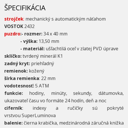
ŠPECIFIKÁCIA
strojček
:
mechanický s automatickým náťahom
VOSTOK
2432
puzdro
:- rozmer:
34 x 40 mm
- výška:
13,50 mm
- materiál:
ušľachtilá oceľ v zlatej PVD úprave
sklíčko:
tvrdený minerál K1
zadný kryt:
priehľadný
remienok:
kožený
šírka remienka
: 22 mm
vodotesnosť:
5 ATM
funkcie:
hodiny, minúty, sekundy, dátumovka,
ukazovateľ času vo formáte 24 hodín, deň a noc
ciferník
: indexy a ručičky sú pokryté
vrstvou SuperLuminova
balenie:
čierna krabička, medzinárodná záručná knižka