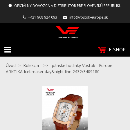
OFICIÁLNY DOVOZCA A DISTRIBÚTOR PRE SLOVENSKÚ REPUBLIKU
+421 908 924 093
info@vostok-europe.sk
E-SHOP
Úvod
>
Kolekcia
>>
pánske hodinky Vostok - Europe
ARKTIKA Icebreaker day&night line 2432/3409180