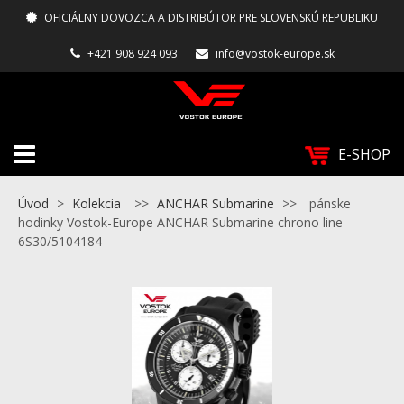
OFICIÁLNY DOVOZCA A DISTRIBÚTOR PRE SLOVENSKÚ REPUBLIKU
+421 908 924 093
info@vostok-europe.sk
E-SHOP
Úvod
>
Kolekcia
>>
ANCHAR Submarine
>>
pánske
hodinky Vostok-Europe ANCHAR Submarine chrono line
6S30/5104184