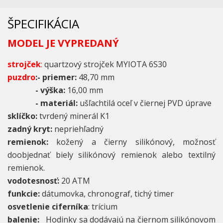
ŠPECIFIKÁCIA
MODEL JE VYPREDANÝ
strojček
:
quartzový strojček MYIOTA 6S30
puzdro
:- priemer:
48,70 mm
- výška:
16,00 mm
- materiál:
ušľachtilá oceľ v čiernej PVD úprave
sklíčko:
tvrdený minerál K1
zadný kryt:
nepriehľadný
remienok:
kožený a čierny silikónový, možnosť
doobjednať biely silikónový remienok alebo textilný
remienok.
vodotesnosť:
20 ATM
funkcie:
dátumovka,
chronograf, tichý timer
osvetlenie ciferníka
: trícium
balenie:
Hodinky sa dodávajú na čiernom silikónovom