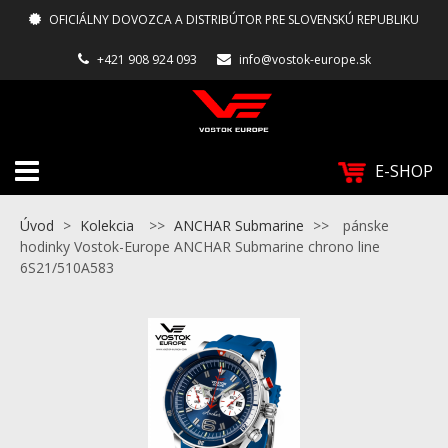
OFICIÁLNY DOVOZCA A DISTRIBÚTOR PRE SLOVENSKÚ REPUBLIKU
+421 908 924 093
info@vostok-europe.sk
E-SHOP
Úvod
>
Kolekcia
>>
ANCHAR Submarine
>>
pánske
hodinky Vostok-Europe ANCHAR Submarine chrono line
6S21/510A583