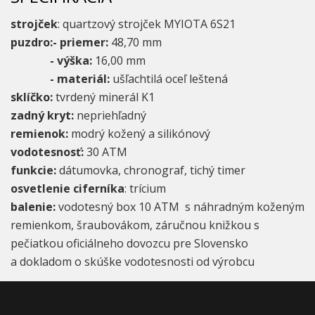
strojček
: quartzový strojček MYIOTA 6S21
puzdro:- priemer:
48,70 mm
- výška:
16,00 mm
- materiál:
ušľachtilá oceľ leštená
sklíčko:
tvrdený minerál K1
zadný kryt:
nepriehľadný
remienok:
modrý
kožený a silikónový
vodotesnosť:
30 ATM
funkcie:
dátumovka,
chronograf, tichý timer
osvetlenie ciferníka
: trícium
balenie:
vodotesný box 10 ATM s náhradným koženým
remienkom, šraubovákom, záručnou knižkou s
pečiatkou oficiálneho dovozcu pre Slovensko
a dokladom o skúške vodotesnosti od výrobcu