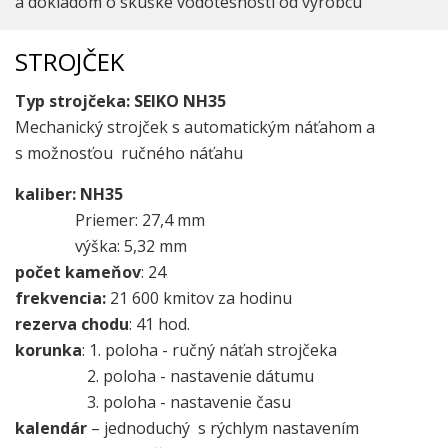
a dokladom o skúške vodotesnosti od výrobcu
STROJČEK
Typ strojčeka: SEIKO NH35
Mechanický strojček s automatickým náťahom a
s možnosťou ručného náťahu
kaliber:
NH35
Priemer: 27,4 mm
výška: 5,32 mm
počet kameňov
: 24
frekvencia:
21 600 kmitov za hodinu
rezerva chodu
: 41 hod.
korunka
: 1. poloha - ručný náťah strojčeka
2. poloha - nastavenie dátumu
3. poloha - nastavenie času
kalendár
– jednoduchý s rýchlym nastavením