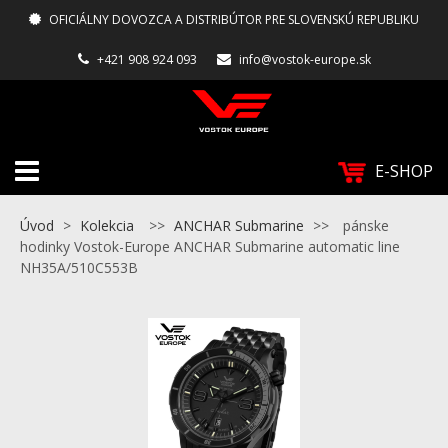
OFICIÁLNY DOVOZCA A DISTRIBÚTOR PRE SLOVENSKÚ REPUBLIKU
+421 908 924 093
info@vostok-europe.sk
E-SHOP
Úvod
>
Kolekcia
>>
ANCHAR Submarine
>>
pánske
hodinky Vostok-Europe ANCHAR Submarine automatic line
NH35A/510C553B