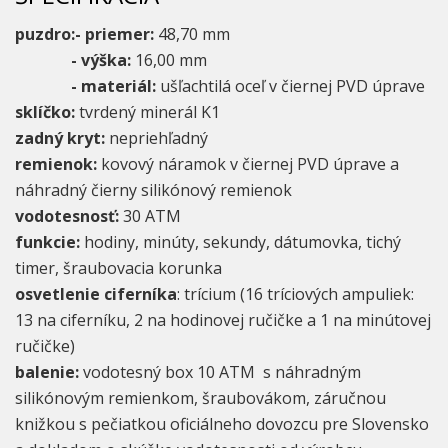
puzdro:- priemer:
48,70 mm
- výška:
16,00 mm
- materiál:
ušľachtilá oceľ v čiernej PVD úprave
sklíčko:
tvrdený minerál K1
zadný kryt:
nepriehľadný
remienok:
kovový náramok v čiernej PVD úprave a
náhradný čierny silikónový remienok
vodotesnosť:
30 ATM
funkcie:
hodiny, minúty, sekundy, dátumovka, tichý
timer, šraubovacia korunka
osvetlenie ciferníka
: trícium (16 tríciových ampuliek:
13 na ciferníku, 2 na hodinovej ručičke a 1 na minútovej
ručičke)
balenie:
vodotesný box 10 ATM s náhradným
silikónovým remienkom, šraubovákom, záručnou
knižkou s pečiatkou oficiálneho dovozcu pre Slovensko