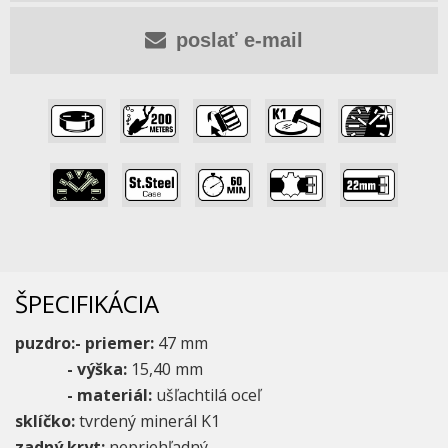
poslať e-mail
,
,
,
,
,
,
,
,
,
ŠPECIFIKÁCIA
puzdro:- priemer:
47 mm
- výška:
15,40 mm
- materiál:
ušľachtilá oceľ
sklíčko:
tvrdený minerál K1
zadný kryt:
nepriehľadný