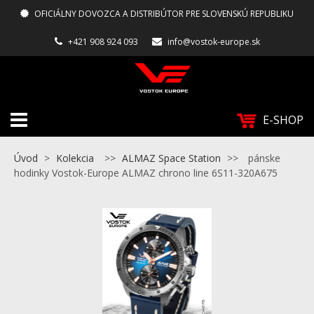
OFICIÁLNY DOVOZCA A DISTRIBÚTOR PRE SLOVENSKÚ REPUBLIKU
+421 908 924 093
info@vostok-europe.sk
E-SHOP
Úvod
>
Kolekcia
>>
ALMAZ Space Station
>>
pánske
hodinky Vostok-Europe ALMAZ chrono line 6S11-320A675