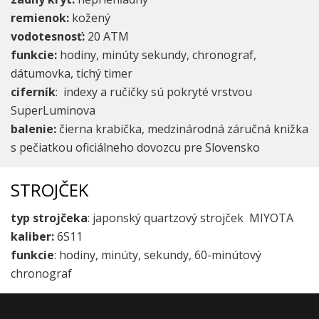
remienok:
kožený
vodotesnosť:
20 ATM
funkcie:
hodiny, minúty sekundy, chronograf,
dátumovka, tichý timer
ciferník
: indexy a ručičky sú pokryté vrstvou
SuperLuminova
balenie:
čierna krabička, medzinárodná záručná knižka
s pečiatkou oficiálneho dovozcu pre Slovensko
STROJČEK
typ strojčeka
: japonský quartzový strojček MIYOTA
kaliber:
6S11
funkcie
: hodiny, minúty, sekundy, 60-minútový
chronograf