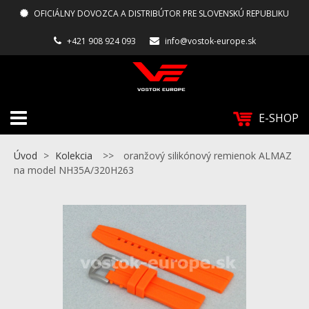
OFICIÁLNY DOVOZCA A DISTRIBÚTOR PRE SLOVENSKÚ REPUBLIKU
+421 908 924 093
info@vostok-europe.sk
E-SHOP
Úvod
>
Kolekcia
>>
oranžový silikónový remienok ALMAZ
na model NH35A/320H263