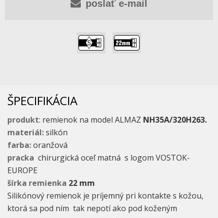
poslať e-mail
,
ŠPECIFIKÁCIA
produkt
: remienok na model ALMAZ
NH35A/320H263.
materiál:
silkón
farba:
oranžová
pracka
chirurgická oceľ matná s logom VOSTOK-
EUROPE
šírka remienka
22 mm
Silikónový remienok je príjemný pri kontakte s kožou,
ktorá sa pod ním tak nepotí ako pod koženým