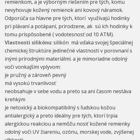
remienkom, a je výborným riešením pre tých, komu
nevyhovuje kožený remienok ani kovový náramok.
Odporúča sa hlavne pre tých, ktorí využívajú hodinky
pri plávaní a potápaní, prirodzene, ak sú ich hodinky k
tomu prispôsobené ( vodotesnosť od 10 ATM).
Vlastnosti silikónu
: silikón má vďaka svojej špeciálnej
chemickej štruktúre jedinečné vlastnosti v porovnaní s
inými prírodnými materiálmi. a je mimoriadne odolný
voči vonkajším vplyvom:
je pružný a zároveň pevný
má vysokú trvanlivosť
neobsahuje v sebe vodu a preto sa ani časom nestáva
krehkým
je netoxický a biokompatibilný s ľudskou kožou
antialergický a preto ideálny pre tých, ktorí trpia
alergickou reakciou a nemôžu nosiť kožené remienky
odolný voči UV žiareniu, ozónu, morskej vode, zvýšenej
vlhkosti