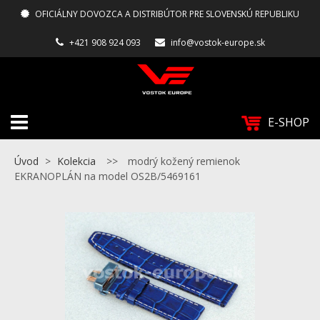
OFICIÁLNY DOVOZCA A DISTRIBÚTOR PRE SLOVENSKÚ REPUBLIKU
+421 908 924 093
info@vostok-europe.sk
E-SHOP
Úvod
>
Kolekcia
>>
modrý kožený remienok
EKRANOPLÁN na model OS2B/5469161