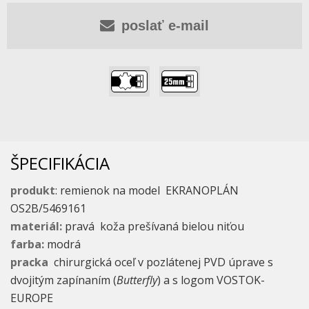
poslať e-mail
,
ŠPECIFIKÁCIA
produkt
: remienok na model EKRANOPLÁN
OS2B/5469161
materiál:
pravá koža prešívaná bielou niťou
farba:
modrá
pracka
chirurgická oceľ v pozlátenej PVD úprave s
dvojitým zapínaním (
Butterfly
) a
s logom VOSTOK-
EUROPE