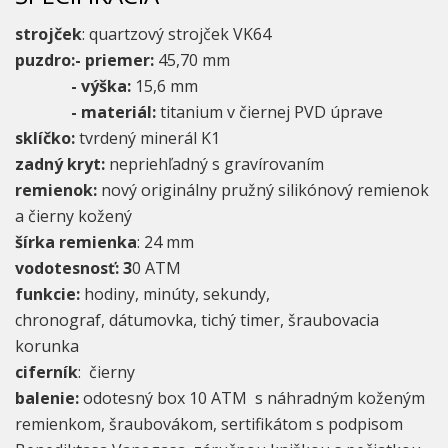
strojček
: quartzový strojček VK64
puzdro:- priemer:
45,70 mm
- výška:
15,6 mm
- materiál:
titanium v čiernej PVD úprave
sklíčko:
tvrdený minerál K1
zadný kryt:
nepriehľadný s gravírovaním
remienok:
nový originálny pružný silikónový remienok
a čierny kožený
šírka remienka
: 24 mm
vodotesnosť: 3
0 ATM
funkcie:
hodiny, minúty, sekundy,
chronograf, dátumovka, tichý timer, šraubovacia
korunka
ciferník
: čierny
balenie:
odotesný box 10 ATM s náhradným koženým
remienkom, šraubovákom, sertifikátom s podpisom