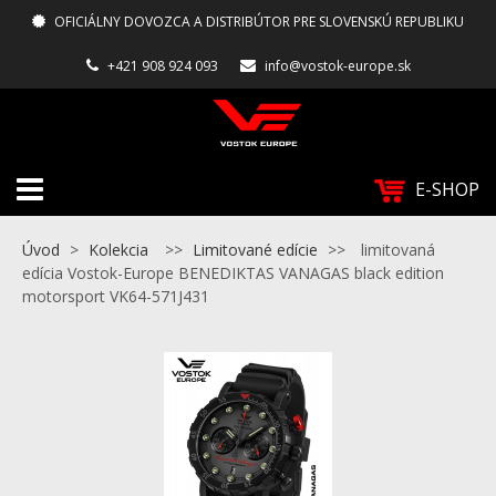
OFICIÁLNY DOVOZCA A DISTRIBÚTOR PRE SLOVENSKÚ REPUBLIKU
+421 908 924 093
info@vostok-europe.sk
E-SHOP
Úvod
>
Kolekcia
>>
Limitované edície
>>
limitovaná
edícia Vostok-Europe BENEDIKTAS VANAGAS black edition
motorsport VK64-571J431