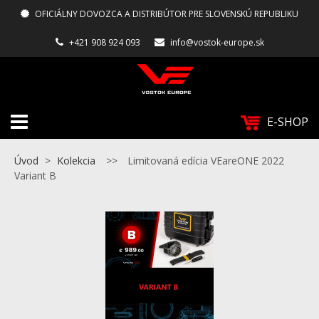
OFICIÁLNY DOVOZCA A DISTRIBÚTOR PRE SLOVENSKÚ REPUBLIKU
+421 908 924 093
info@vostok-europe.sk
E-SHOP
Úvod
>
Kolekcia
>>
Limitovaná edícia VEareONE 2022
Variant B