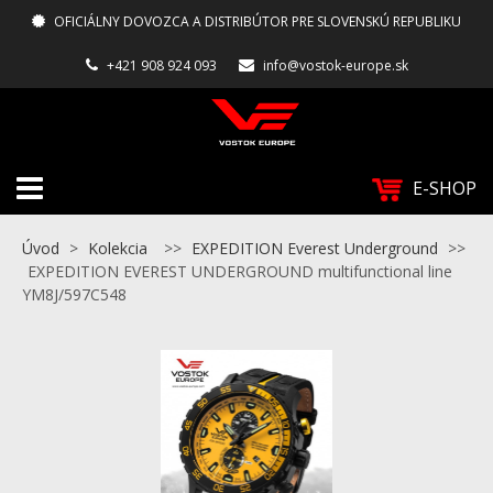
OFICIÁLNY DOVOZCA A DISTRIBÚTOR PRE SLOVENSKÚ REPUBLIKU
+421 908 924 093
info@vostok-europe.sk
E-SHOP
Úvod
>
Kolekcia
>>
EXPEDITION Everest Underground
>>
EXPEDITION EVEREST UNDERGROUND multifunctional line
YM8J/597C548