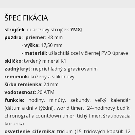
ŠPECIFIKÁCIA
strojček
:
quartzový strojček
YM8J
puzdro
:- priemer:
48 mm
- výška:
17,50 mm
- materiál:
ušľachtilá oceľ v čiernej PVD úprave
sklíčko:
tvrdený minerál K1
zadný kryt:
nepriehľadný s gravírovaním
remienok:
kožený a silikónový
šírka remienka
: 24 mm
vodotesnosť:
20 ATM
funkcie:
hodiny, minúty, sekundy, veľký kalendár
(dátum a dni v týždni), world timer, 24-hodinový budík,
chronograf a countdown timer, tichý timer, šraubovacia
korunka
osvetlenie ciferníka
: trícium (15 tríciových kapsúl: 12