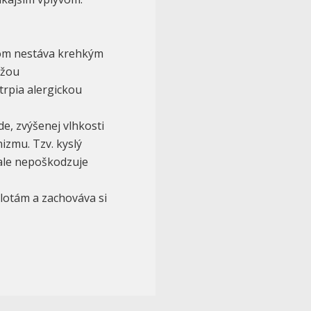
som nestáva krehkým
ožou
 trpia alergickou
e, zvýšenej vlhkosti
izmu. Tzv. kyslý
ale nepoškodzuje
plotám a zachováva si