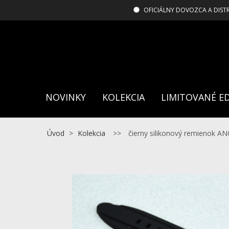
OFICIÁLNY DOVOZCA A DIST
NOVINKY
KOLEKCIA
LIMITOVANÉ ED
Úvod
>
Kolekcia
>>
čierny silikonový remienok 