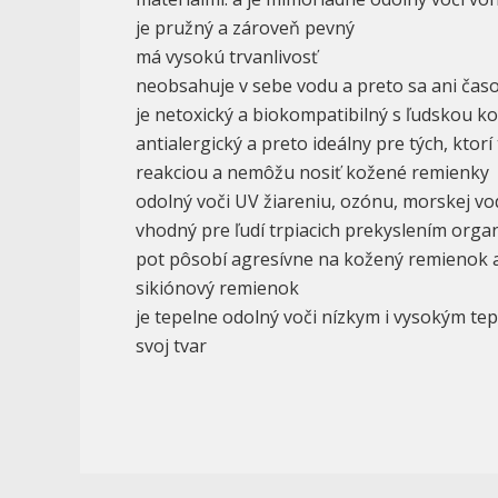
je pružný a zároveň pevný
má vysokú trvanlivosť
neobsahuje v sebe vodu a preto sa ani ča
je netoxický a biokompatibilný s ľudskou k
antialergický a preto ideálny pre tých, ktorí
reakciou a nemôžu nosiť kožené remienky
odolný voči UV žiareniu, ozónu, morskej vod
vhodný pre ľudí trpiacich prekyslením organ
pot pôsobí agresívne na kožený remienok 
sikiónový remienok
je tepelne odolný voči nízkym i vysokým te
svoj tvar