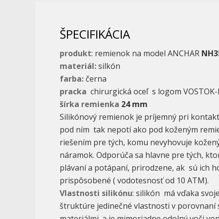
ŠPECIFIKÁCIA
produkt
: remienok na model ANCHAR
NH35
materiál:
silkón
farba:
černa
pracka
chirurgická oceľ s logom VOSTOK
šírka remienka
24 mm
Silikónový remienok je príjemný pri kontakt
pod ním tak nepotí ako pod koženým remi
riešením pre tých, komu nevyhovuje kožen
náramok. Odporúča sa hlavne pre tých, ktor
plávaní a potápaní, prirodzene, ak sú ich 
prispôsobené ( vodotesnosť od 10 ATM).
Vlastnosti silikónu
: silikón má vďaka svoje
štruktúre jedinečné vlastnosti v porovnaní 
materiálmi. a je mimoriadne odolný voči vo