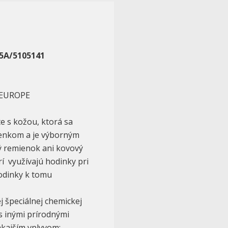
A/5105141
-EUROPE
e s kožou, ktorá sa
enkom a je výborným
ý remienok ani kovový
í využívajú hodinky pri
hodinky k tomu
j špeciálnej chemickej
s inými prírodnými
nkajším vplyvom: