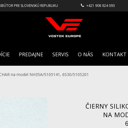
RIBÚTOR PRE SLOVENSKÚ REPUBLIKU
+421 908 924 093
ÍCIE
PREDAJNE
SERVIS
O NÁS
KONTAKT
ANCHAR na model NH35A/5105141, 6S30/5105201
ČIERNY SILI
NA MOD