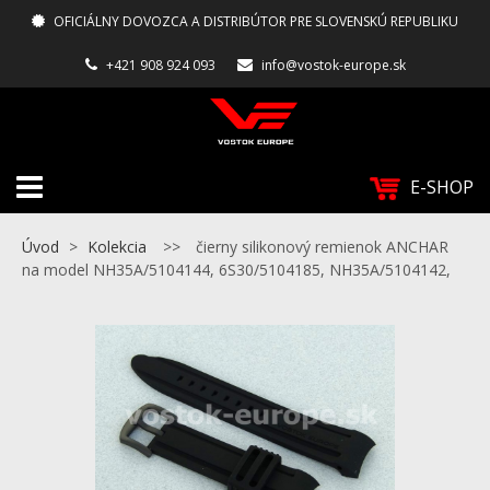
OFICIÁLNY DOVOZCA A DISTRIBÚTOR PRE SLOVENSKÚ REPUBLIKU
+421 908 924 093
info@vostok-europe.sk
E-SHOP
Úvod
>
Kolekcia
>>
čierny silikonový remienok ANCHAR
na model NH35A/5104144, 6S30/5104185, NH35A/5104142,