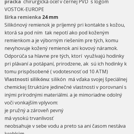
pracka
chirurgická oceľ v černej PVD s logom
VOSTOK-EUROPE
šírka remienka
24 mm
Silikónový remienok je príjemný pri kontakte s kožou,
ktorá sa pod ním tak nepotí ako pod koženým
remienkom a je výborným riešením pre tých, komu
nevyhovuje kožený remienok ani kovový náramok.
Odporúča sa hlavne pre tých, ktorí využívajú hodinky
pri plávaní a potápaní, prirodzene, ak sú ich hodinky k
tomu prispôsobené ( vodotesnosť od 10 ATM)
Vlastnosti silikónu
: silikón má vďaka svojej špeciálnej
chemickej štruktúre jedinečné vlastnosti v porovnaní s
inými prírodnými materiálmi. a je mimoriadne odolný
voči vonkajším vplyvom:
je pružný a zároveň pevný
má vysokú trvanlivosť
neobsahuje v sebe vodu a preto sa ani časom nestáva
krehkým