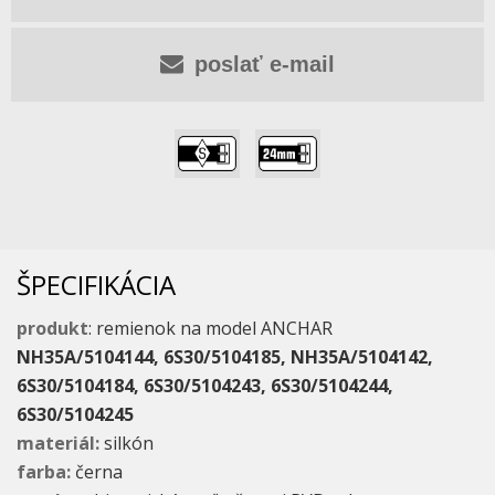
poslať e-mail
,
ŠPECIFIKÁCIA
produkt
: remienok na model ANCHAR
NH35A/5104144, 6S30/5104185, NH35A/5104142,
6S30/5104184, 6S30/5104243, 6S30/5104244,
6S30/5104245
materiál:
silkón
farba:
černa