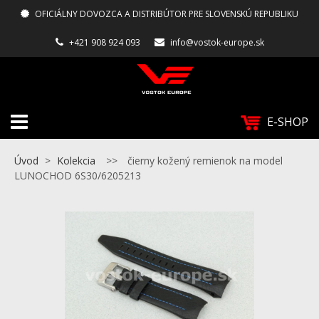
OFICIÁLNY DOVOZCA A DISTRIBÚTOR PRE SLOVENSKÚ REPUBLIKU
+421 908 924 093
info@vostok-europe.sk
E-SHOP
Úvod
>
Kolekcia
>>
čierny kožený remienok na model
LUNOCHOD 6S30/6205213