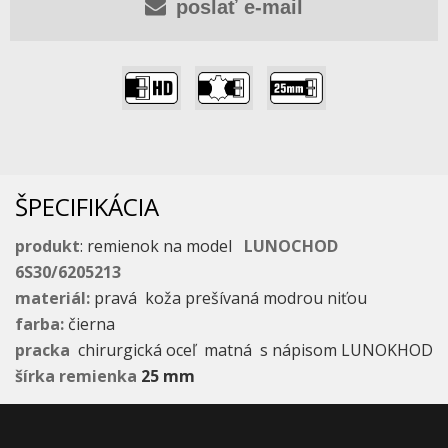
poslať e-mail
,
,
ŠPECIFIKÁCIA
produkt
: remienok na model
LUNOCHOD
6S30/6205213
materiál:
pravá koža prešívaná modrou niťou
farba:
čierna
pracka
chirurgická oceľ matná s nápisom LUNOKHOD
šírka remienka
25 mm