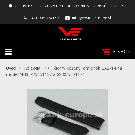
OFICIÁLNY DOVOZCA A DISTRIBÚTOR PRE SLOVENSKÚ REPUBLIKU
+421 908 924 093
info@vostok-europe.sk
E-SHOP
Úvod
>
Kolekcia
>>
čierny kožený remienok GAZ-14 na
model NH35A/5651137 a 6S30/5651174