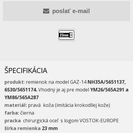
poslať e-mail
ŠPECIFIKÁCIA
produkt
: remienok na model GAZ-14
NH35A/5651137,
6S30/5651174.
Vhodný je aj pre model
YM26/565A291 a
YM86/565A287
materiál:
pravá koža (imitácia krokodílej kože)
farba:
čierna
pracka
chirurgická oceľ s logom VOSTOK-EUROPE
šírka remienka
23 mm