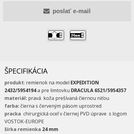
poslať e-mail
,
ŠPECIFIKÁCIA
produkt
: remienok na model
EXPEDITION
2432/5954194
a pre limtovku
DRACULA 6S21/5954357
materiál:
pravá koža prešívaná čiernou niťou
farba:
čierna s červeným pásom uprostred
pracka
chirurgická oceľ v čiernej PVD úprave s logom
VOSTOK-EUROPE
šírka remienka
24 mm