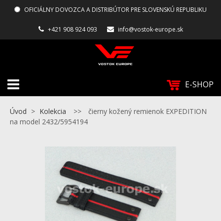
OFICIÁLNY DOVOZCA A DISTRIBÚTOR PRE SLOVENSKÚ REPUBLIKU
+421 908 924 093
info@vostok-europe.sk
E-SHOP
Úvod
>
Kolekcia
>>
čierny kožený remienok EXPEDITION
na model 2432/5954194